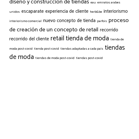
diseño y construcción de tiendas
eau
emiratos arabes
escaparate
experiencia de cliente
interiorismo
unidos
herb&be
proceso
nuevo concepto de tienda
interiorismo comercial
parfois
de creación de un concepto de retail
recorrido
retail
tienda de moda
recorrido del cliente
tienda de
tiendas
moda post-covid
tienda post-covid
tiendas adaptadas a cada país
de moda
tiendas de moda post-covid
tiendas post-covid