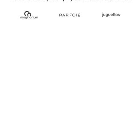
minos y condiciones
(Ver)
legales y recibir respuesta comercial por parte de Tribeka