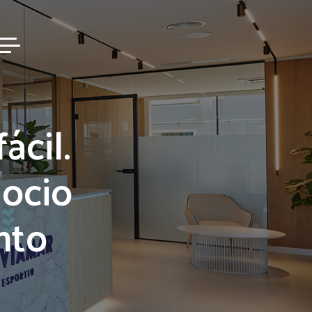
ácil.
gocio
nto