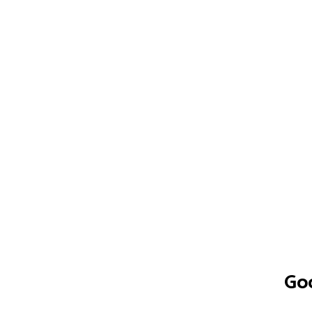
¿Qué es el Real Retail?
+
Go