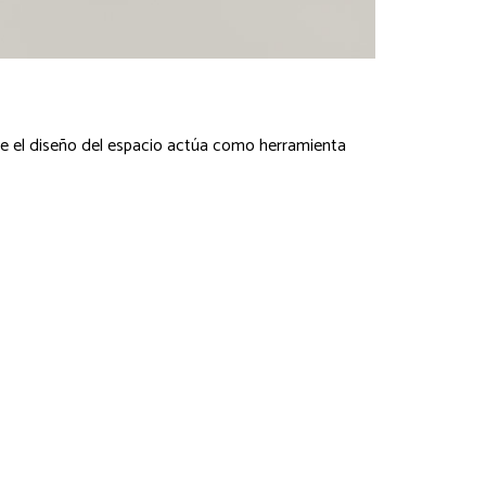
JUGUETT
nde el diseño del espacio actúa como herramienta
El proyecto 
una herrami
+