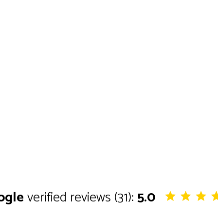
Experiencia de compra a todo color
Teji
las 
+
+
ogle
verified reviews (31):
5.0