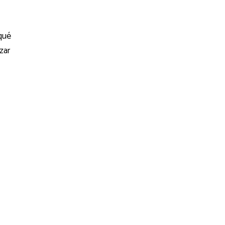
qué
zar