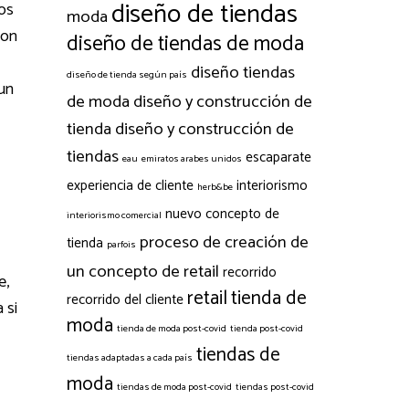
diseño de tiendas
tos
moda
son
diseño de tiendas de moda
diseño tiendas
diseño de tienda según país
 un
de moda
diseño y construcción de
tienda
diseño y construcción de
tiendas
escaparate
eau
emiratos arabes unidos
experiencia de cliente
interiorismo
herb&be
nuevo concepto de
interiorismo comercial
proceso de creación de
tienda
parfois
un concepto de retail
recorrido
e,
retail
tienda de
recorrido del cliente
 si
moda
tienda de moda post-covid
tienda post-covid
tiendas de
tiendas adaptadas a cada país
moda
tiendas de moda post-covid
tiendas post-covid