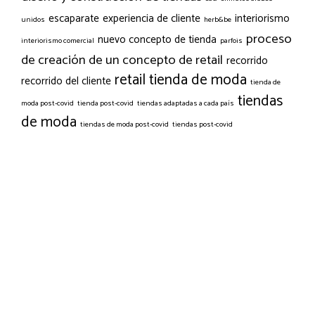
escaparate
experiencia de cliente
interiorismo
unidos
herb&be
proceso
nuevo concepto de tienda
interiorismo comercial
parfois
de creación de un concepto de retail
recorrido
retail
tienda de moda
recorrido del cliente
tienda de
tiendas
moda post-covid
tienda post-covid
tiendas adaptadas a cada país
de moda
tiendas de moda post-covid
tiendas post-covid