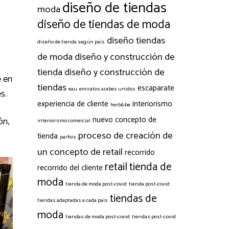
diseño de tiendas
moda
diseño de tiendas de moda
diseño tiendas
diseño de tienda según país
de moda
diseño y construcción de
tienda
diseño y construcción de
e en
tiendas
escaparate
eau
emiratos arabes unidos
s.
experiencia de cliente
interiorismo
herb&be
nuevo concepto de
ón,
interiorismo comercial
proceso de creación de
tienda
parfois
un concepto de retail
recorrido
retail
tienda de
recorrido del cliente
moda
tienda de moda post-covid
tienda post-covid
tiendas de
tiendas adaptadas a cada país
moda
tiendas de moda post-covid
tiendas post-covid