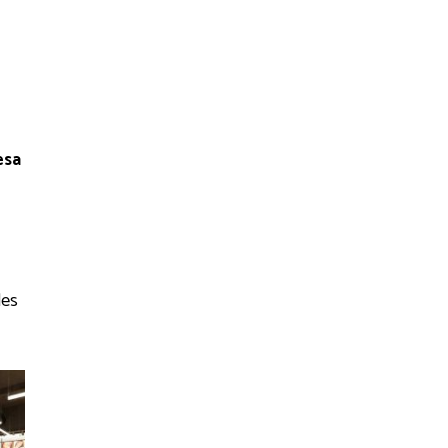
esa
les